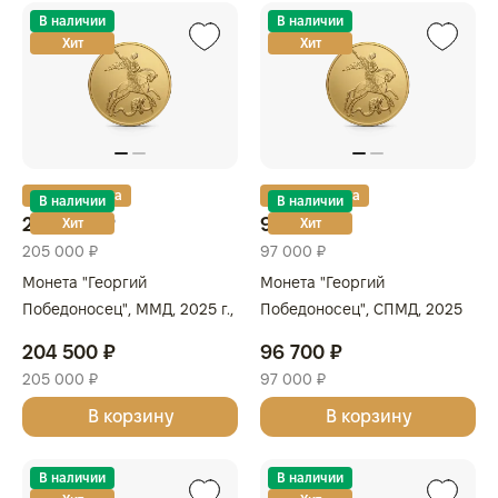
В наличии
В наличии
Хит
Хит
Золотая карта
Золотая карта
В наличии
В наличии
204 500 ₽
96 700 ₽
Хит
Хит
205 000 ₽
97 000 ₽
Монета "Георгий
Монета "Георгий
Победоносец", ММД, 2025 г.,
Победоносец", СПМД, 2025
Золото, 15,55 гр., проба 999,
г., Золото, 7,78 гр., проба 999,
204 500 ₽
96 700 ₽
РОССИЯ
РОССИЯ
205 000 ₽
97 000 ₽
В корзину
В корзину
В наличии
В наличии