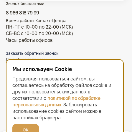
Звонок бесплатный
8 986 818 79 99
Время работы Контакт-Центра
ПН-ПТ с 10-00 по 22-00 (МСК)
СБ-ВС с 10-00 по 20-00 (МСК)
Часы работы офисов
Заказать обратный звонок
По любым вопросам
kaz@goldenplata.ru
Мы используем Cookie
По любым вопросам
Продолжая пользоваться сайтом, вы
ул. Галактионова д. 22
соглашаетесь на обработку файлов сооkiе и
других пользовательских данных в
соответствии с
политикой по обработке
Вопросы
персональных данных
. Заблокировать
О компании
Как купить/продать
Условия оплаты
Условия доставки
Гарантия на товар
Возврат монет
Карта сайта
использование cookies сайтом можно в
Каталог
Франшиза
История
Вопрос-ответ
Отзывы
Лицензии и документы
Контакты офисов
Новости
Блог
настройках браузера.
Аксессуары для монет
Золотые монеты
Инвестиционные монеты
Памятные монеты
Серебряные монеты
Жетоны
ОК