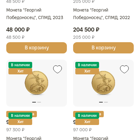
48 500 ₽
205 000 ₽
Монета "Георгий
Монета "Георгий
Победоносец", СПМД, 2023
Победоносец", СПМД, 2022
г., Золото, 3,11 гр., проба 999,
г., Золото, 15,55 гр., проба
48 000 ₽
204 500 ₽
РОССИЯ
999, РОССИЯ
48 500 ₽
205 000 ₽
В корзину
В корзину
В наличии
В наличии
Хит
Хит
Золотая карта
Золотая карта
В наличии
В наличии
97 000 ₽
96 700 ₽
Хит
Хит
97 300 ₽
97 000 ₽
Монета "Георгий
Монета "Георгий