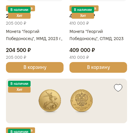
Золотая карта
Золотая карта
В наличии
В наличии
204 500 ₽
409 000 ₽
Хит
Хит
205 000 ₽
410 000 ₽
Монета "Георгий
Монета "Георгий
Победоносец", ММД, 2023 г.,
Победоносец", СПМД, 2023
Золото, 15,55 гр., проба 999,
г., Золото, 31,1 гр., проба 999,
204 500 ₽
409 000 ₽
РОССИЯ
РОССИЯ
205 000 ₽
410 000 ₽
В корзину
В корзину
В наличии
Хит
Золотая карта
В наличии