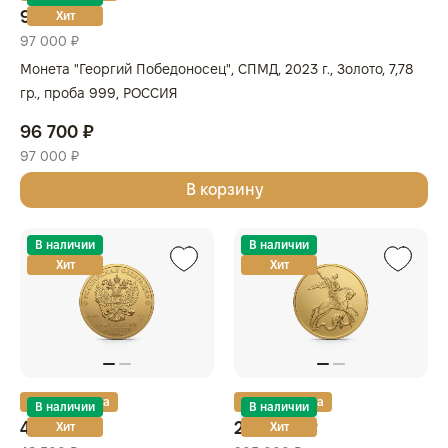
96 700 ₽
Хит
97 000 ₽
Монета "Георгий Победоносец", СПМД, 2023 г., Золото, 7,78
гр., проба 999, РОССИЯ
96 700 ₽
97 000 ₽
В корзину
В наличии
В наличии
Хит
Хит
Золотая карта
Золотая карта
В наличии
В наличии
48 000 ₽
204 500 ₽
Хит
Хит