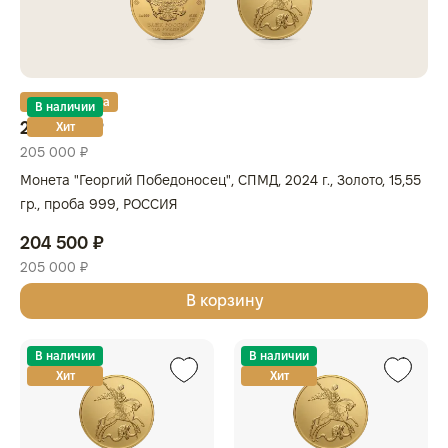
Золотая карта
В наличии
204 500 ₽
Хит
205 000 ₽
Монета "Георгий Победоносец", СПМД, 2024 г., Золото, 15,55
гр., проба 999, РОССИЯ
204 500 ₽
205 000 ₽
В корзину
В наличии
В наличии
Хит
Хит