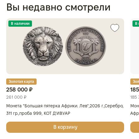
Вы недавно смотрели
В наличии
В
Золотая карта
Зол
258 000 ₽
185
261 000 ₽
185 
Монета "Большая пятерка Африки. Лев",2026 г.,Серебро,
Мон
311 гр.,проба 999, КОТ Д'ИВУАР
Афри
Золо
В корзину
КОТ