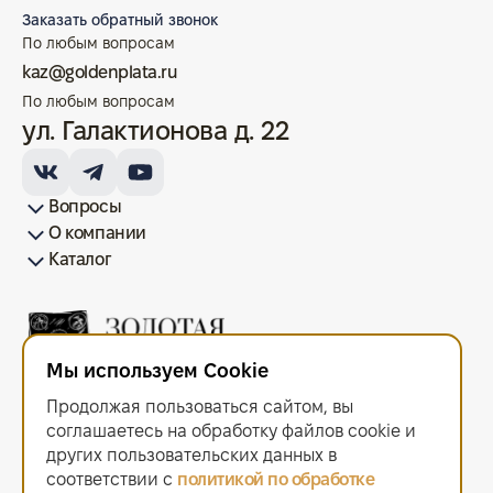
Заказать обратный звонок
По любым вопросам
kaz@goldenplata.ru
По любым вопросам
ул. Галактионова д. 22
Вопросы
О компании
Как купить/продать
Условия оплаты
Условия доставки
Гарантия на товар
Возврат монет
Карта сайта
Каталог
Франшиза
История
Вопрос-ответ
Отзывы
Лицензии и документы
Контакты офисов
Новости
Блог
Аксессуары для монет
Золотые монеты
Инвестиционные монеты
Памятные монеты
Серебряные монеты
Жетоны
Мы используем Cookie
ООО "Золотая Плата"
ИНН 6679143916 ОГРН 1216600044297
Продолжая пользоваться сайтом, вы
Политика в отношении обработки персональных данных
.
Согласие на обработку персональных данных
.
соглашаетесь на обработку файлов сооkiе и
Договор оферты
.
других пользовательских данных в
Мы используем cookie. Это позволяет нам анализировать
соответствии с
политикой по обработке
взаимодействие посетителей с сайтом и делать его лучше.