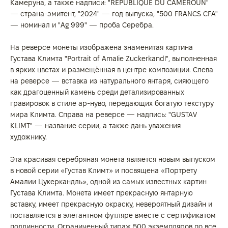
Камеруна, а также надписи: "REPUBLIQUE DU CAMEROUN"
— страна-эмитент, "2024" — год выпуска, "500 FRANCS CFA"
— номинал и "Ag 999" — проба Серебра.
На реверсе монеты изображена знаменитая картина
Густава Климта "Portrait of Amalie Zuckerkandl", выполненная
в ярких цветах и размещённая в центре композиции. Слева
на реверсе — вставка из натурального янтаря, сияющего
как драгоценный камень среди детализированных
гравировок в стиле ар-нуво, передающих богатую текстуру
мира Климта. Справа на реверсе — надпись: "GUSTAV
KLIMT" — название серии, а также дань уважения
художнику.
Эта красивая серебряная монета является новым выпуском
в новой серии «Густав Климт» и посвящена «Портрету
Амалии Цукеркандль», одной из самых известных картин
Густава Климта. Монета имеет прекрасную янтарную
вставку, имеет прекрасную окраску, невероятный дизайн и
поставляется в элегантном футляре вместе с сертификатом
подлинности. Ограниченный тираж 500 экземпляров по все