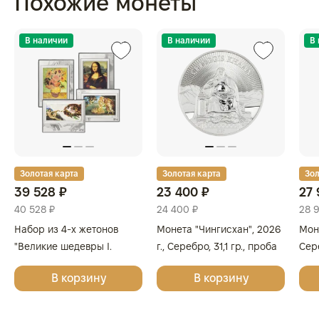
Похожие монеты
В наличии
В наличии
В
Золотая карта
Золотая карта
Зол
39 528 ₽
23 400 ₽
27 
40 528 ₽
24 400 ₽
28 
Набор из 4-х жетонов
Монета "Чингисхан", 2026
Моне
"Великие шедевры I.
г., Серебро, 31,1 гр., проба
Сере
Леонардо да Винчи,
999.9, МОНГОЛИЯ
999
В корзину
В корзину
Сандро Боттичелли,
Микеланджело, Винсент
ван Гог", 2025г., Серебро,