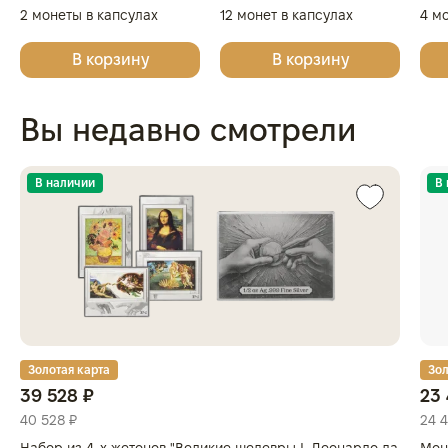
2 монеты в капсулах
12 монет в капсулах
4 м
(диаметр 46 мм), светло-
(диаметр 44 мм), светло-
(диа
В корзину
В корзину
бордовый
бордовый
бор
Вы недавно смотрели
В наличии
В
Золотая карта
Зол
39 528 ₽
23 
40 528 ₽
24 