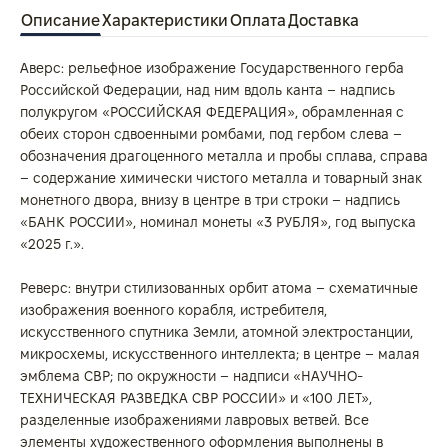
Описание
Характеристики
Оплата
Доставка
Аверс: рельефное изображение Государственного герба
Российской Федерации, над ним вдоль канта – надпись
полукругом «РОССИЙСКАЯ ФЕДЕРАЦИЯ», обрамленная с
обеих сторон сдвоенными ромбами, под гербом слева –
обозначения драгоценного металла и пробы сплава, справа
– содержание химически чистого металла и товарный знак
монетного двора, внизу в центре в три строки – надпись
«БАНК РОССИИ», номинал монеты «3 РУБЛЯ», год выпуска
«2025 г.».
Реверс: внутри стилизованных орбит атома – схематичные
изображения военного корабля, истребителя,
искусственного спутника Земли, атомной электростанции,
микросхемы, искусственного интеллекта; в центре – малая
эмблема СВР; по окружности – надписи «НАУЧНО-
ТЕХНИЧЕСКАЯ РАЗВЕДКА СВР РОССИИ» и «100 ЛЕТ»,
разделенные изображениями лавровых ветвей. Все
элементы художественного оформления выполнены в