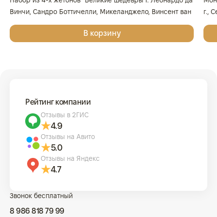
Набор из 4-х жетонов "Великие шедевры I. Леонардо да
Мон
Винчи, Сандро Боттичелли, Микеланджело, Винсент ван
г., 
Гог", 2025г., Серебро, 62,2 гр., проба 999, ГЕРМАНИЯ
999
В корзину
Рейтинг компании
Отзывы в 2ГИС
4.9
Отзывы на Авито
5.0
Отзывы на Яндекс
4.7
Звонок бесплатный
8 986 818 79 99