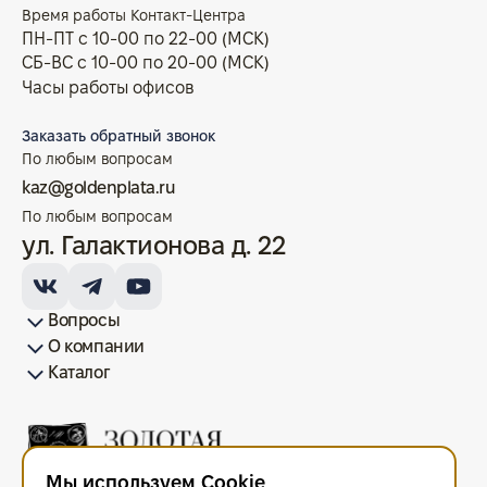
Время работы Контакт-Центра
ПН-ПТ с 10-00 по 22-00 (МСК)
СБ-ВС с 10-00 по 20-00 (МСК)
Часы работы офисов
Заказать обратный звонок
По любым вопросам
kaz@goldenplata.ru
По любым вопросам
ул. Галактионова д. 22
Вопросы
О компании
Как купить/продать
Условия оплаты
Условия доставки
Гарантия на товар
Возврат монет
Карта сайта
Каталог
Франшиза
История
Вопрос-ответ
Отзывы
Лицензии и документы
Контакты офисов
Новости
Блог
Аксессуары для монет
Золотые монеты
Инвестиционные монеты
Памятные монеты
Серебряные монеты
Жетоны
Мы используем Cookie