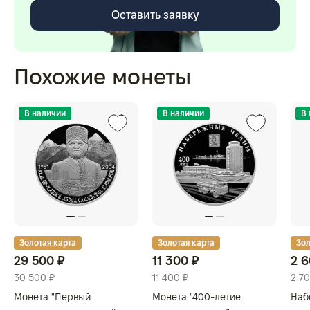
Оставить заявку
Похожие монеты
В наличии
В наличии
В
Золотая карта
Золотая карта
Зол
29 500 ₽
11 300 ₽
2 6
30 500 ₽
11 400 ₽
2 70
Монета "Первый
Монета "400-летие
Наб