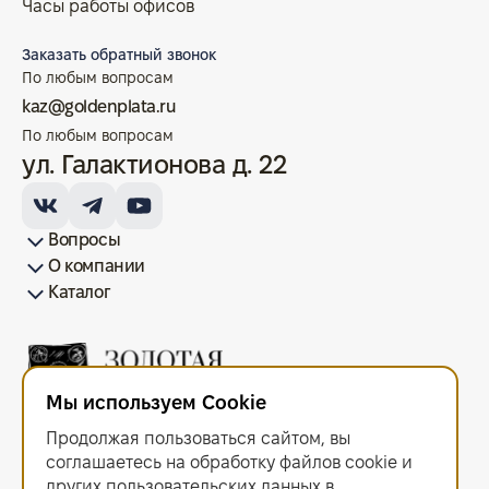
Часы работы офисов
Заказать обратный звонок
По любым вопросам
kaz@goldenplata.ru
По любым вопросам
ул. Галактионова д. 22
Вопросы
О компании
Как купить/продать
Условия оплаты
Условия доставки
Гарантия на товар
Возврат монет
Карта сайта
Каталог
Франшиза
История
Вопрос-ответ
Отзывы
Лицензии и документы
Контакты офисов
Новости
Блог
Аксессуары для монет
Золотые монеты
Инвестиционные монеты
Памятные монеты
Серебряные монеты
Жетоны
Мы используем Cookie
ООО "Золотая Плата"
ИНН 6679143916 ОГРН 1216600044297
Продолжая пользоваться сайтом, вы
Политика в отношении обработки персональных данных
.
Согласие на обработку персональных данных
.
соглашаетесь на обработку файлов сооkiе и
Договор оферты
.
других пользовательских данных в