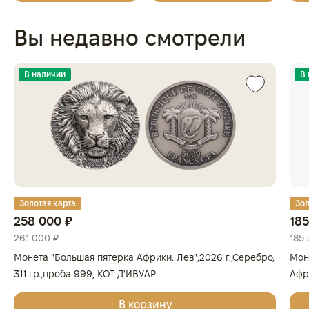
одной монеты
Вы недавно смотрели
В наличии
В
Золотая карта
Зол
258 000 ₽
185
261 000 ₽
185 
Монета "Большая пятерка Африки. Лев",2026 г.,Серебро,
Мон
311 гр.,проба 999, КОТ Д'ИВУАР
Афри
Золо
В корзину
КОТ