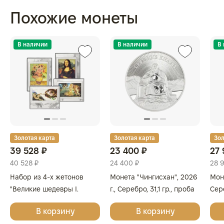
Похожие монеты
В наличии
В наличии
В
Золотая карта
Золотая карта
Зол
39 528 ₽
23 400 ₽
27 
40 528 ₽
24 400 ₽
28 
Набор из 4-х жетонов
Монета "Чингисхан", 2026
Моне
"Великие шедевры I.
г., Серебро, 31,1 гр., проба
Сере
Леонардо да Винчи,
999.9, МОНГОЛИЯ
999
В корзину
В корзину
Сандро Боттичелли,